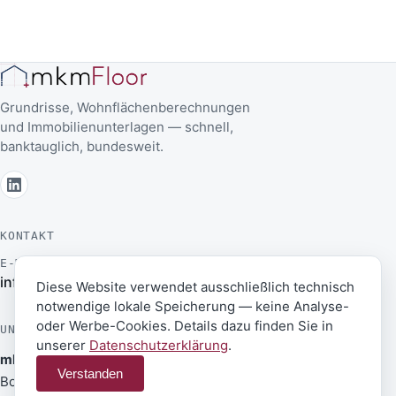
Grundrisse, Wohnflächenberechnungen
und Immobilienunterlagen — schnell,
banktauglich, bundesweit.
KONTAKT
E-MAIL
TELEFON
info@mkmfloor.de
02821-78 699-84
Diese Website verwendet ausschließlich technisch
notwendige lokale Speicherung — keine Analyse-
oder Werbe-Cookies. Details dazu finden Sie in
UNTERNEHMEN
unserer
Datenschutzerklärung
.
mkm International GmbH
Verstanden
Boschstraße 16