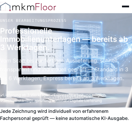
UNSER BEARBEITUNGSPROZESS
Professionelle
Immobilienunterlagen — bereits ab
3 Werktagen.
Vom Scan bis zur fertigen Auslieferung: schnell,
transparent und individuell geprüft — Standard in 3
bis 6 Werktagen, Express bereits ab 3 Werktagen.
Lieferung ab 3 Werktagen
Expressbearbeitung möglich
Sachverständigenprüfung optional
Digitale Lieferung
Jede Zeichnung wird individuell von erfahrenem
Fachpersonal geprüft — keine automatische KI-Ausgabe.