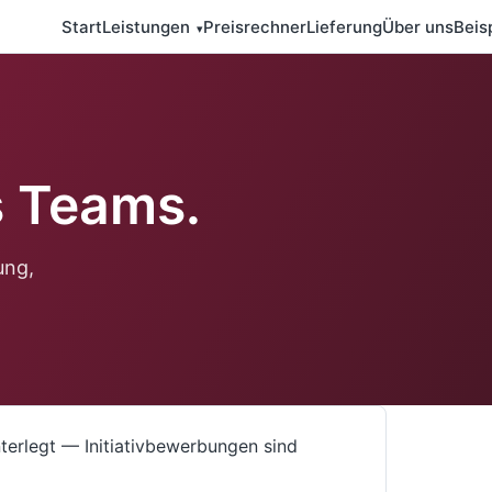
Start
Leistungen
Preisrechner
Lieferung
Über uns
Beis
▾
s Teams.
ung,
nterlegt — Initiativbewerbungen sind