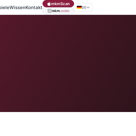
mkmScan
piele
Wissen
Kontakt
DE