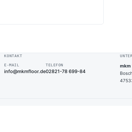
KONTAKT
UNTE
E-MAIL
TELEFON
mkm 
info@mkmfloor.de
02821-78 699-84
Bosch
4753