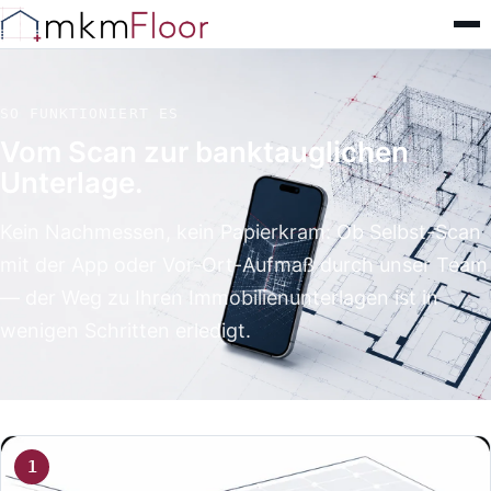
SO FUNKTIONIERT ES
Vom Scan zur banktauglichen
Unterlage.
Kein Nachmessen, kein Papierkram: Ob Selbst-Scan
mit der App oder Vor-Ort-Aufmaß durch unser Team
— der Weg zu Ihren Immobilienunterlagen ist in
wenigen Schritten erledigt.
1