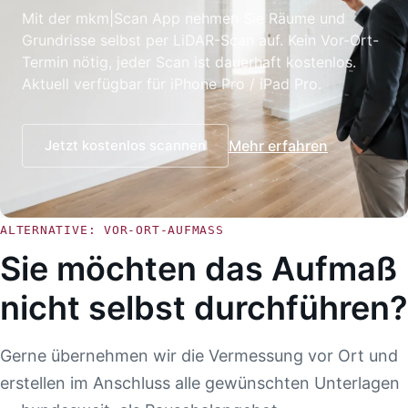
Mit der mkm|Scan App nehmen Sie Räume und
Grundrisse selbst per LiDAR-Scan auf. Kein Vor-Ort-
Termin nötig, jeder Scan ist dauerhaft kostenlos.
Aktuell verfügbar für iPhone Pro / iPad Pro.
Jetzt kostenlos scannen
Mehr erfahren
ALTERNATIVE: VOR-ORT-AUFMASS
Sie möchten das Aufmaß
nicht selbst durchführen?
Gerne übernehmen wir die Vermessung vor Ort und
erstellen im Anschluss alle gewünschten Unterlagen